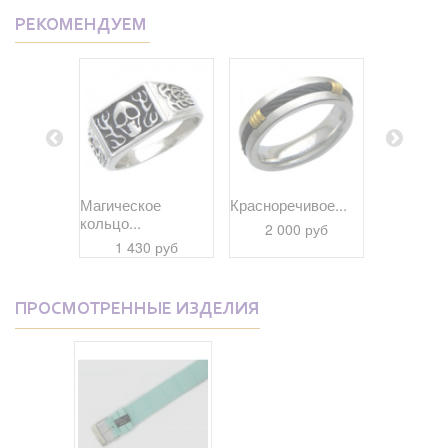
РЕКОМЕНДУЕМ
е колье
Магическое
Красноречивое...
Славное к
кольцо...
2 000 руб
1 91
 руб
1 430 руб
ПРОСМОТРЕННЫЕ ИЗДЕЛИЯ