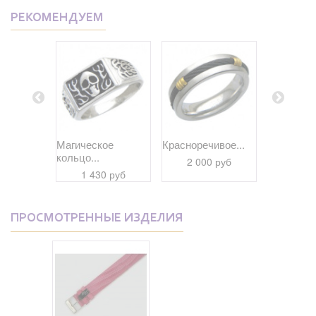
РЕКОМЕНДУЕМ
е колье
Магическое
Красноречивое...
Славное к
кольцо...
2 000 руб
1 91
 руб
1 430 руб
ПРОСМОТРЕННЫЕ ИЗДЕЛИЯ