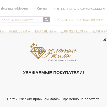
КОНТАКТЫ:
+7-499-39-444-69
Доставка из Москвы
Оплата
ЗАКАЗАТЬ ОБРАТНЫЙ ЗВОНОК
И
ПОДВЕСКИ
БРАСЛЕТЫ
ДЛЯ ЖЕНЩИН
ДЛЯ МУ
ьца бижутерия
>
Красивое кольцо с ювелирной эмалью, бижутерия
КРАСИВОЕ К
ЭМАЛЬЮ, БИЖ
УВАЖАЕМЫЕ ПОКУПАТЕЛИ!
Артикул 106200
Вставки:
Тип украшения
По техническим причинам магазин временно не работает.
Вставка