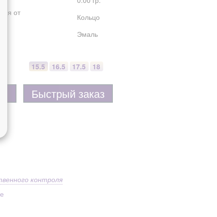
0.00 гр.
лия от
Кольцо
Эмаль
15.5
16.5
17.5
18
Быстрый заказ
р
твенного контроля
ое