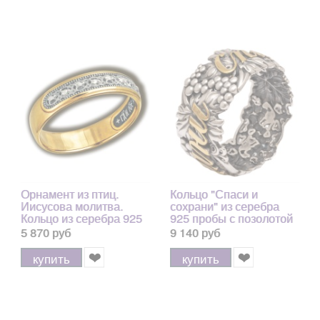
Орнамент из птиц.
Кольцо "Спаси и
Иисусова молитва.
сохрани" из серебра
Кольцо из серебра 925
925 пробы с позолотой
пробы с позолотой и
и чернением 5,37 гр.
5 870 руб
9 140 руб
чернением
купить
купить