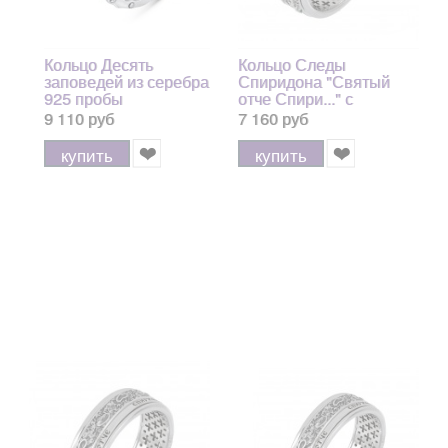
Кольцо Десять
Кольцо Следы
заповедей из серебра
Спиридона "Святый
925 пробы
отче Спири..." с
гранатом из серебра
9 110 руб
7 160 руб
925 пробы с позолотой
999, 7 мм
купить
купить