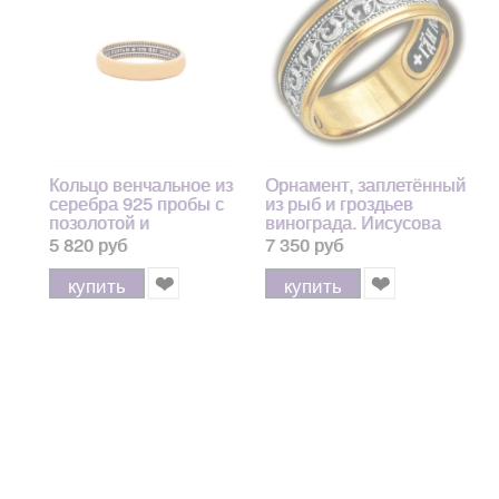
Кольцо венчальное из
Орнамент, заплетённый
серебра 925 пробы с
из рыб и гроздьев
позолотой и
винограда. Иисусова
чернением
молитва. Кольцо из
5 820 руб
7 350 руб
серебра 925 пробы с
позолотой и чернением
купить
купить
6,10 гр.