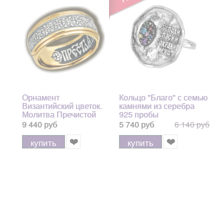
Орнамент
Кольцо "Благо" с семью
Византийский цветок.
камнями из серебра
Молитва Пречистой
925 пробы
Божией Матери.
9 440 руб
5 740 руб
6 140 руб
Кольцо из серебра
925 пробы с
купить
купить
позолотой и
чернением