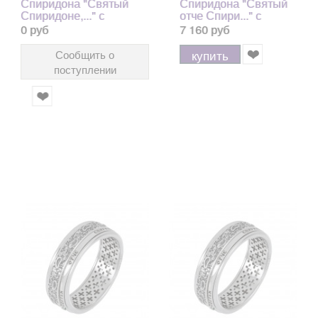
Спиридона "Святый
Спиридона "Святый
Спиридоне,..." с
отче Спири..." с
фианитами из серебра
зеленым агатом из
0 руб
7 160 руб
925 пробы с позолотой
серебра 925 пробы, 7
585
мм
купить
Сообщить о
поступлении