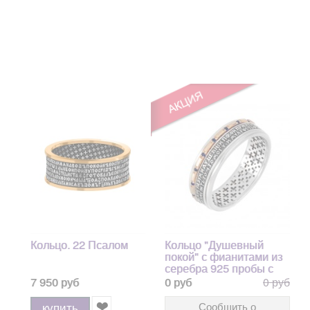
Кольцо. 22 Псалом
Кольцо "Душевный
покой" с фианитами из
серебра 925 пробы с
позолотой
7 950 руб
0 руб
0 руб
купить
Сообщить о