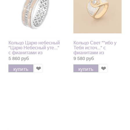
Кольцо Царю небесный
Кольцо Свет ""ибо у
"Царю Небесный уте..."
Тебя источ..." с
с фианитами из
фианитами из
серебра 925 пробы с
серебра 925 пробы с
5 860 руб
9 580 руб
позолотой 585
позолотой 999
купить
купить