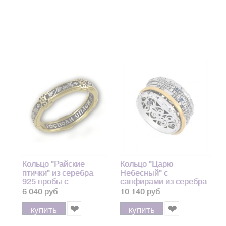
Кольцо "Райские
Кольцо "Царю
птички" из серебра
Небесный" с
925 пробы с
сапфирами из серебра
позолотой и
925 пробы с позолотой
6 040 руб
10 140 руб
чернением
купить
купить