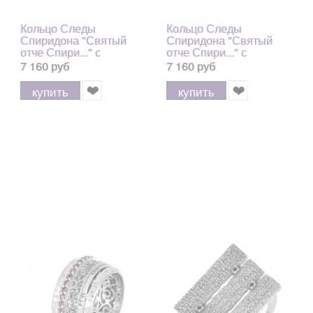
Кольцо Следы
Кольцо Следы
Спиридона "Святый
Спиридона "Святый
отче Спири..." с
отче Спири..." с
зеленым агатом из
фианитами из серебра
7 160 руб
7 160 руб
серебра 925 пробы с
925 пробы с позолотой
позолотой 585, 7 мм
585, 7 мм
купить
купить