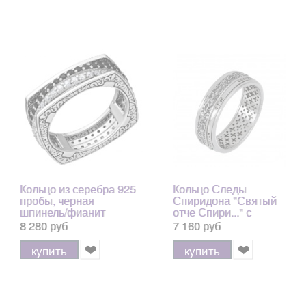
Кольцо из серебра 925
Кольцо Следы
пробы, черная
Спиридона "Святый
шпинель/фианит
отче Спири..." с
фианитами из
8 280 руб
7 160 руб
серебра 925 пробы с
позолотой 999, 7 мм
купить
купить