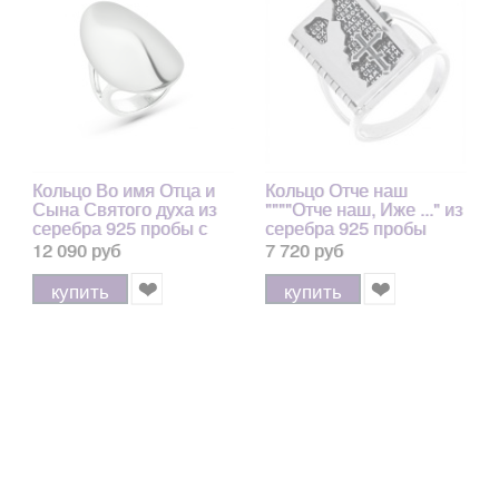
Кольцо Во имя Отца и
Кольцо Отче наш
Сына Святого духа из
""""Отче наш, Иже ..." из
серебра 925 пробы с
серебра 925 пробы
позолотой 999
12 090 руб
7 720 руб
купить
купить