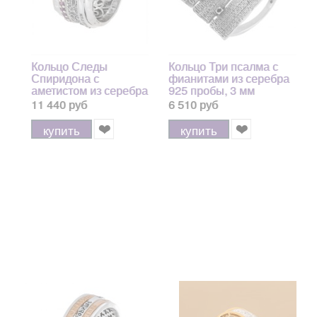
Кольцо Следы
Кольцо Три псалма с
Спиридона с
фианитами из серебра
аметистом из серебра
925 пробы, 3 мм
925 пробы, 12 мм
11 440 руб
6 510 руб
купить
купить