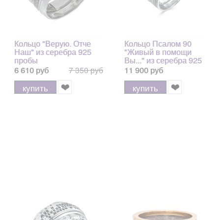
Кольцо "Верую. Отче
Кольцо Псалом 90
Наш" из серебра 925
"Живый в помощи
пробы
Вы..." из серебра 925
пробы и золота 585
6 610 руб
7 350 руб
11 900 руб
пробы, 10 мм
купить
купить