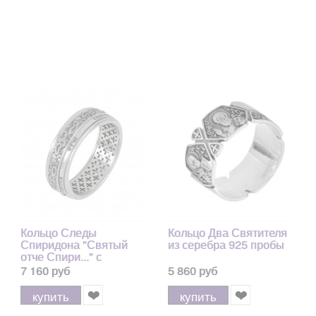
Кольцо Следы
Кольцо Два Святителя
Спиридона "Святый
из серебра 925 пробы
отче Спири..." с
зеленым агатом из
7 160 руб
5 860 руб
серебра 925 пробы с
позолотой 999, 7 мм
купить
купить