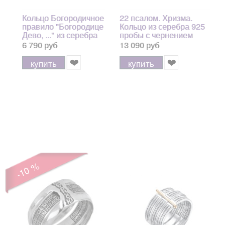
Кольцо Богородичное
22 псалом. Хризма.
правило "Богородице
Кольцо из серебра 925
Дево, ..." из серебра
пробы с чернением
925 пробы с
6 790 руб
13 090 руб
позолотой 999
купить
купить
-10 %