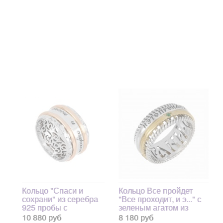
Кольцо "Спаси и
Кольцо Все пройдет
сохрани" из серебра
"Все проходит, и э..." с
925 пробы с
зеленым агатом из
позолотой
серебра 925 пробы с
10 880 руб
8 180 руб