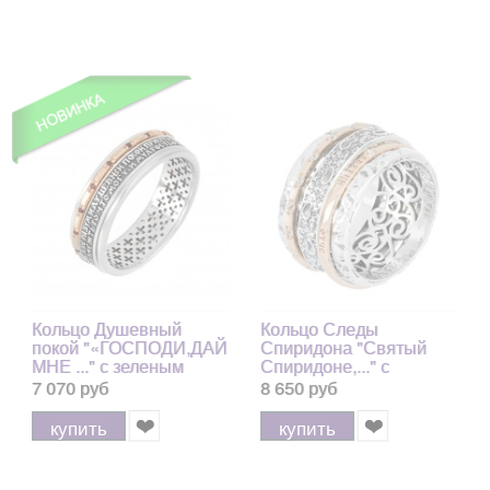
Кольцо Душевный
Кольцо Следы
покой "«ГОСПОДИ,ДАЙ
Спиридона "Святый
МНЕ ..." с зеленым
Спиридоне,..." с
агатом из серебра 925
фианитами из серебра
7 070 руб
8 650 руб
пробы с позолотой 585,
925 пробы с позолотой
8 мм
585
купить
купить