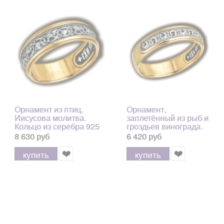
Орнамент из птиц.
Орнамент,
Иисусова молитва.
заплетённый из рыб и
Кольцо из серебра 925
гроздьев винограда.
пробы с позолотой и
Иисусова молитва.
8 630 руб
6 420 руб
чернением 6,30 гр.
Кольцо из серебра
925 пробы с
купить
купить
позолотой и
чернением