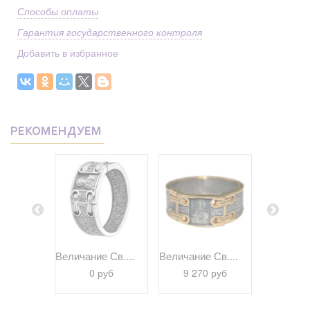
Способы оплаты
Гарантия государственного контроля
Добавить в избранное
РЕКОМЕНДУЕМ
браз...
Величание Св....
Величание Св....
Псалом 22
 руб
0 руб
9 270 руб
9 69