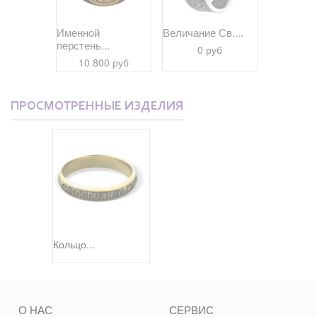
браз...
Именной
Величание Св....
Величание
перстень...
 руб
0 руб
9 27
10 800 руб
ПРОСМОТРЕННЫЕ ИЗДЕЛИЯ
Кольцо...
О НАС
СЕРВИС