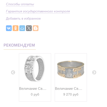
Способы оплаты
Гарантия государственного контроля
Добавить в избранное
РЕКОМЕНДУЕМ
браз...
Величание Св....
Величание Св....
Псалом 22
 руб
0 руб
9 270 руб
9 69