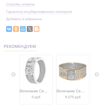
Способы оплаты
Гарантия государственного контроля
Добавить в избранное
РЕКОМЕНДУЕМ
браз...
Величание Св....
Величание Св....
Псалом 22
 руб
0 руб
9 270 руб
9 69