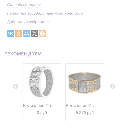
Способы оплаты
Гарантия государственного контроля
Добавить в избранное
РЕКОМЕНДУЕМ
браз...
Величание Св....
Величание Св....
Псалом 22
 руб
0 руб
9 270 руб
9 69