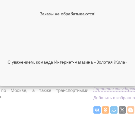
Средний вес
Классификация изде
Заказы не обрабатываются!
производителя
Дополнительно
1 290 руб
В корзину
Средний вес
С уважением, команда Интернет-магазина «Золотая Жила»
НИИ
ОТЗЫВЫ
Доставка
Способы оплаты
рева, бижутерия
можно купить в нашем
Гарантия государс
й по Москве, а также транспортными
.
Добавить в избранн