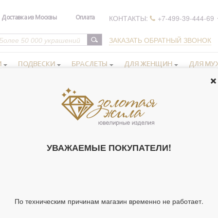
КОНТАКТЫ:
+7-499-39-444-69
Доставка из Москвы
Оплата
ЗАКАЗАТЬ ОБРАТНЫЙ ЗВОНОК
И
ПОДВЕСКИ
БРАСЛЕТЫ
ДЛЯ ЖЕНЩИН
ДЛЯ МУ
ьги бижутерия
>
Классные серьги-подвески из дерева, бижутерия
КЛАССНЫЕ С
ДЕРЕВА, БИЖ
УВАЖАЕМЫЕ ПОКУПАТЕЛИ!
Артикул 104731
Вставки:
Тип украшения
По техническим причинам магазин временно не работает.
Вставка