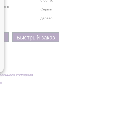
0.00 гр.
лия от
Серьги
дерево
Быстрый заказ
твенного контроля
ое