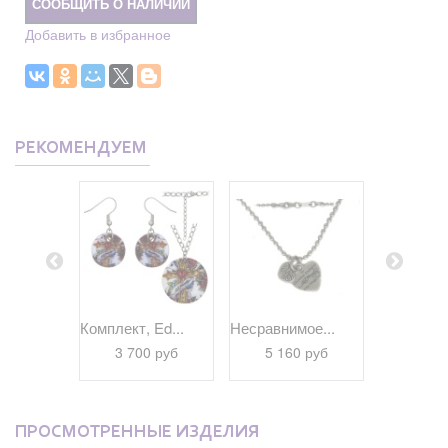
СООБЩИТЬ О НАЛИЧИИ
Добавить в избранное
РЕКОМЕНДУЕМ
ое...
Комплект, Ed...
Несравнимое...
Удивитель
 руб
3 700 руб
5 160 руб
5 28
ПРОСМОТРЕННЫЕ ИЗДЕЛИЯ