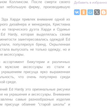
рманом Коллинсом. После смерти своего
Добавить в избранн
дал небольшую фирму, производившую
Эда Харди привлек внимание одной из
ного дизайнера и менеджера, Кристиана
оре из творческого дуэта Харди и Одижье
Ed Hardy, которая выделялась своим
менитости заинтересовались одеждой Ed
упали, популяризуя бренд. Окрыленная
 стала выпускать не только одежду, но и
ые аксессуары.
 ассортимент бижутерии и различных
ся мужские аксессуары из стали и
 украшениям присуща ярко выраженная
льность, что очень популярно среди
кой среде.
ений Ed Hardy это оригинальные рисунки
ные на украшения и аксессуары. Вниманию
тавлены самые разнообразные изделия
ым присущи обаяние "старой школы" и