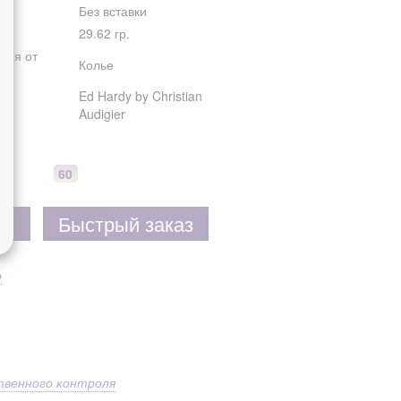
Без вставки
29.62 гр.
лия от
Колье
Ed Hardy by Christian
Audigier
60
Быстрый заказ
р
твенного контроля