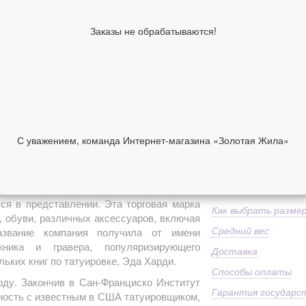
Вставка
Средний вес
Заказы не обрабатываются!
Классификация изде
производителя
Коллекция
2 640 руб
Размер в наличии
С уважением, команда Интернет-магазина «Золотая Жила»
(Нажмите нужный)
НИИ
ОТЗЫВЫ
В корзину
нда" в мире моды, окутанная "бунтарским"
я в представлении. Эта торговая марка
Как выбрать разме
 обуви, различных аксессуаров, включая
Средний вес
звание компания получила от имени
жника и гравера, популяризирующего
Доставка
льких книг по татуировке, Эда Харди.
Способы оплаты
оду. Закончив в Сан-Франциско Институт
Гарантия государс
ность с известным в США татуировщиком,