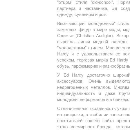
"отцом" стиля "old-school", Но
партнера и наставника, Эд соз
одежду, сувениры и ром.
Вызывающий "молодежный" стиль 
заметных фигур в мире моды, мод
Одижье (Christian Audigier). Вск
выросла линия модной одежды 
"молодежным" стилем. Многие зна
Hardy и с удовольствием ее пок
успехом, торговая марка Ed Hardy
обувь, парфюмерию и разнообразн
У Ed Hardy достаточно широкий
аксессуаров. Очень выделяют
недрагоценных металлов. Многим
индивидуальность и даже брута
молодежи, неформалов и в байкерс
Отличительная особенность украш
и гравировки, в изобилии нанесен
посетителей нашего сайта предс
этого всемирного бренда, котор