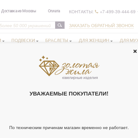
КОНТАКТЫ:
+7-499-39-444-69
Доставка из Москвы
Оплата
ЗАКАЗАТЬ ОБРАТНЫЙ ЗВОНОК
И
ПОДВЕСКИ
БРАСЛЕТЫ
ДЛЯ ЖЕНЩИН
ДЛЯ МУ
 Ed Hardy by Christian Audigier (элитная бижутерия)
УДИВИТЕЛЬН
BY CHRISTIA
УВАЖАЕМЫЕ ПОКУПАТЕЛИ!
БИЖУТЕРИЯ) (
Артикул 52301
Тип украшения
По техническим причинам магазин временно не работает.
Материал