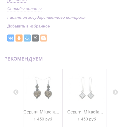
Способы оплаты
Гарантия государственного контроля
Добавить в избранное
РЕКОМЕНДУЕМ
kaella...
Серьги, Mikaella...
Серьги, Mikaella...
Серьги, Bi
 руб
1 450 руб
1 450 руб
1 29