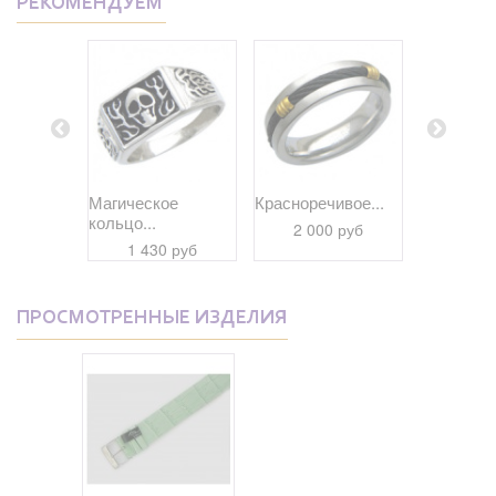
РЕКОМЕНДУЕМ
е колье
Магическое
Красноречивое...
Славное к
кольцо...
2 000 руб
1 91
 руб
1 430 руб
ПРОСМОТРЕННЫЕ ИЗДЕЛИЯ