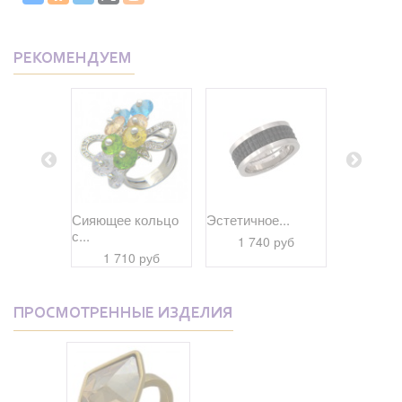
РЕКОМЕНДУЕМ
ее...
Сияющее кольцо
Эстетичное...
Экстраорд
с...
 руб
1 740 руб
1 59
1 710 руб
ПРОСМОТРЕННЫЕ ИЗДЕЛИЯ