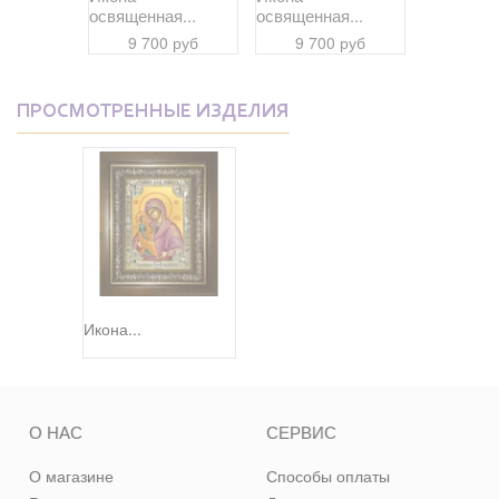
я...
освященная...
освященная...
освященна
 руб
9 700 руб
9 700 руб
9 70
ПРОСМОТРЕННЫЕ ИЗДЕЛИЯ
Икона...
О НАС
СЕРВИС
О магазине
Способы оплаты