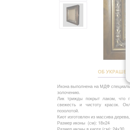
ОБ УКРАШЕ
Икона выполнена на МДФ специаль
золочению.
Лик трижды покрыт лаком, что г
свежесть и чистоту красок. О
позолотой.
Киот изготовлен из массива дерева,
Размер иконы (см): 18х24
Размер иконы в киоте (см): 24х30