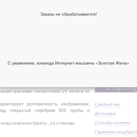
см
Высота киота,
30
Заказы не обрабатываются!
см
Образы по
Га
лику
Имя
Га
Ма
92
Дополнительно
Пр
С уважением, команда Интернет-магазина «Золотая Жила»
ст
10 950 руб
НИИ
ОТЗЫВЫ
В корзину
ными красками технологией UV печати по
арантирует долговечность изображения,
Средний вес
клад покрытый серебром 925 пробы и
Доставка
Способы оплаты
 классического багета , со стеклом.
Гарантия государс