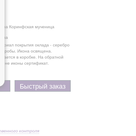
лина Коринфская мученица
лина
териал покрытия оклада - серебро
5 пробы. Икона освящена.
одается в коробке. На обратной
ороне иконы сертификат.
Быстрый заказ
твенного контроля