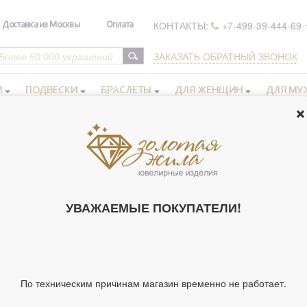
КОНТАКТЫ:
+7-499-39-444-69
Доставка из Москвы
Оплата
ЗАКАЗАТЬ ОБРАТНЫЙ ЗВОНОК
И
ПОДВЕСКИ
БРАСЛЕТЫ
ДЛЯ ЖЕНЩИН
ДЛЯ МУ
 иконы в серебряном окладе
Женские именные иконы
>
>
Икона 
ИКОНА ОСВЯ
УВАЖАЕМЫЕ ПОКУПАТЕЛИ!
КОРИНФСКАЯ
24X30 СМ АРТ.
Артикул 243827
Тип украшения
Ик
По техническим причинам магазин временно не работает.
Ширина киота,
24