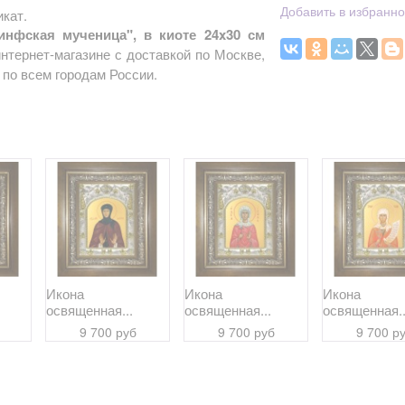
Добавить в избранн
кат.
нфская мученица", в киоте 24x30 см
нтернет-магазине с доставкой по Москве,
по всем городам России.
Икона
Икона
Икона
освященная...
освященная...
освященная..
9 700 руб
9 700 руб
9 700 р