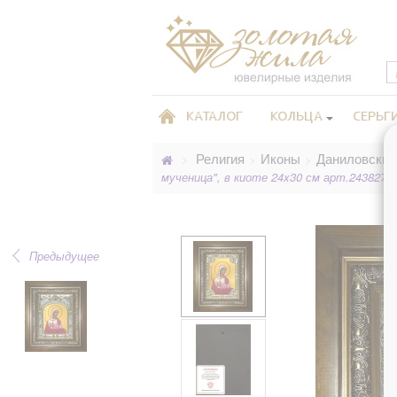
КАТАЛОГ
КОЛЬЦА
СЕРЬГ
Религия
Иконы
Даниловские
>
>
>
мученица", в киоте 24x30 см арт.243827
Предыдущее