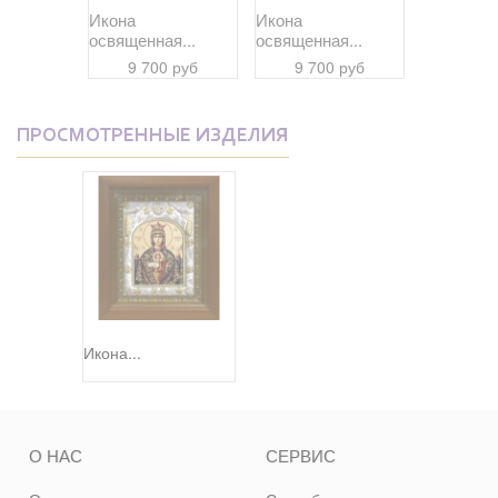
Икона
Икона
Икона
я...
освященная...
освященная...
освященна
 руб
9 700 руб
9 700 руб
9 70
ПРОСМОТРЕННЫЕ ИЗДЕЛИЯ
Икона...
О НАС
СЕРВИС