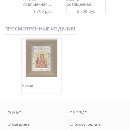
я...
освященная...
освященная...
освященна
 руб
9 700 руб
9 700 руб
9 70
ПРОСМОТРЕННЫЕ ИЗДЕЛИЯ
Икона...
О НАС
СЕРВИС
О магазине
Способы оплаты