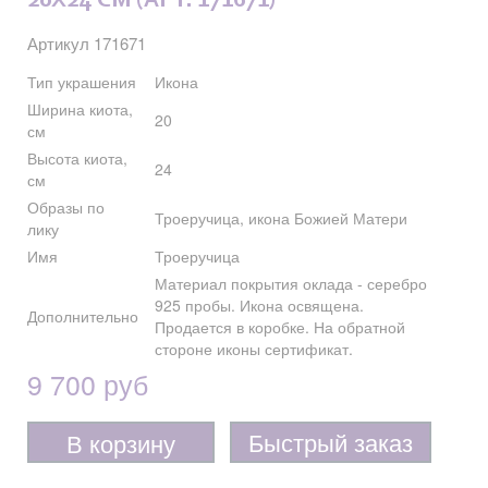
20X24 СМ (АРТ. 171671)
Артикул 171671
Тип украшения
Икона
Ширина киота,
20
см
Высота киота,
24
см
Образы по
Троеручица, икона Божией Матери
лику
Имя
Троеручица
Материал покрытия оклада - серебро
925 пробы. Икона освящена.
Дополнительно
Продается в коробке. На обратной
стороне иконы сертификат.
9 700 руб
Быстрый заказ
В корзину