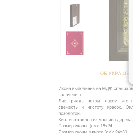
ОБ УКРАШЕ
Икона выполнена на МДФ специаль
золочению.
Лик трижды покрыт лаком, что г
свежесть и чистоту красок. О
позолотой.
Киот изготовлен из массива дерева,
Размер иконы (см): 18х24
Размер иконы в киоте (см): 24х30