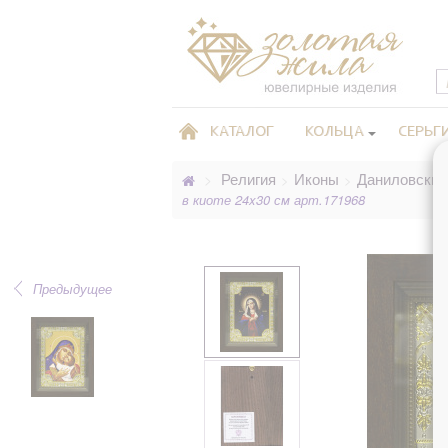
КАТАЛОГ
КОЛЬЦА
СЕРЬГ
Религия
Иконы
Даниловские
>
>
>
в киоте 24x30 см арт.171968
Предыдущее