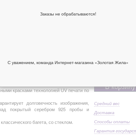
см
Высота киота,
30
Заказы не обрабатываются!
см
Образы по
Ум
лику
Имя
Ум
Ма
92
Дополнительно
Пр
С уважением, команда Интернет-магазина «Золотая Жила»
ст
10 950 руб
НИИ
ОТЗЫВЫ
В корзину
ными красками технологией UV печати по
арантирует долговечность изображения,
Средний вес
клад покрытый серебром 925 пробы и
Доставка
Способы оплаты
 классического багета, со стеклом.
Гарантия государс