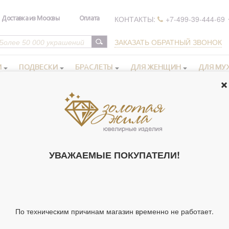
КОНТАКТЫ:
+7-499-39-444-69
Доставка из Москвы
Оплата
ЗАКАЗАТЬ ОБРАТНЫЙ ЗВОНОК
И
ПОДВЕСКИ
БРАСЛЕТЫ
ДЛЯ ЖЕНЩИН
ДЛЯ МУ
 иконы в серебряном окладе
Иконы Богородицы
>
>
Икона освящ
ИКОНА ОСВЯ
УВАЖАЕМЫЕ ПОКУПАТЕЛИ!
ИКОНА БОЖИ
24X30 СМ АРТ.
Артикул 171968
Тип украшения
Ик
По техническим причинам магазин временно не работает.
Ширина киота,
24