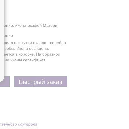
иление, икона Божией Матери
иление
териал покрытия оклада - серебро
5 пробы. Икона освящена.
одается в коробке. На обратной
ороне иконы сертификат.
Быстрый заказ
твенного контроля