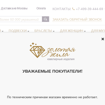
КОНТАКТЫ:
+7-499-39-444-69
Доставка из Москвы
Оплата
ЗАКАЗАТЬ ОБРАТНЫЙ ЗВОНОК
И
ПОДВЕСКИ
БРАСЛЕТЫ
ДЛЯ ЖЕНЩИН
ДЛЯ МУ
 иконы в серебряном окладе
Иконы Богородицы
>
>
Икона освящ
ИКОНА ОСВ
УВАЖАЕМЫЕ ПОКУПАТЕЛИ!
ИКОНА БОЖИ
СМ, СО СТРАЗ
245511)
Артикул 245511
По техническим причинам магазин временно не работает.
Тип украшения
Ик