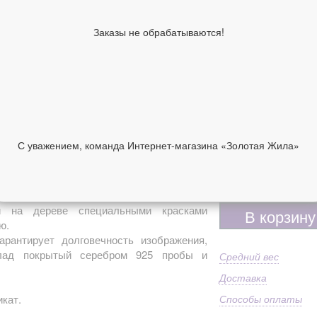
Ширина киота,
18
см
Заказы не обрабатываются!
Высота киота,
24
см
Образы по
Му
лику
Имя
Му
Ма
92
Дополнительно
С уважением, команда Интернет-магазина «Золотая Жила»
Пр
ст
НИИ
ОТЗЫВЫ
7 900 руб
 на дереве специальными красками
В корзину
ю.
арантирует долговечность изображения,
клад покрытый серебром 925 пробы и
Средний вес
Доставка
кат.
Способы оплаты