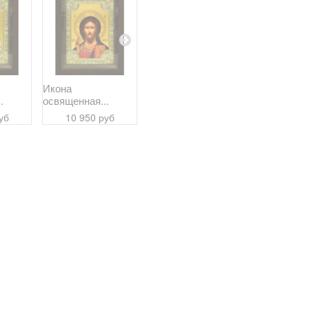
Икона
Икона
Икона
.
освященная...
освященная...
освященная
уб
10 950 руб
10 950 руб
10 950