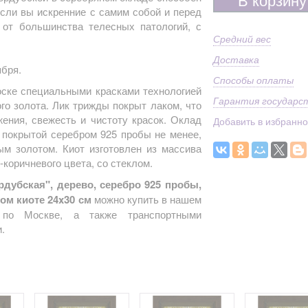
Если вы искренние с самим собой и перед
 от большинства телесных патологий, с
Средний вес
Доставка
ября.
Способы оплаты
оске специальными красками технологией
Гарантия государс
го золота. Лик трижды покрыт лаком, что
жения, свежесть и чистоту красок. Оклад
Добавить в избранн
 покрытой серебром 925 пробы не менее,
ым золотом. Киот изготовлен из массива
-коричневого цвета, со стеклом.
дубская", дерево, серебро 925 пробы,
ном киоте 24x30 см
можно купить в нашем
й по Москве, а также транспортными
.