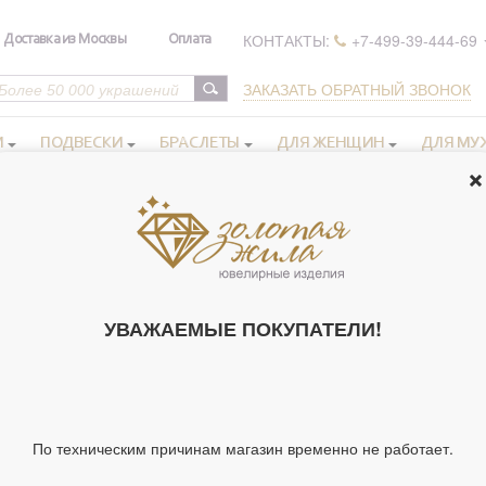
КОНТАКТЫ:
+7-499-39-444-69
Доставка из Москвы
Оплата
ЗАКАЗАТЬ ОБРАТНЫЙ ЗВОНОК
И
ПОДВЕСКИ
БРАСЛЕТЫ
ДЛЯ ЖЕНЩИН
ДЛЯ МУ
 иконы в серебряном окладе
>
Икона освященная "Виктория Кордубс
30 см
ИКОНА ОСВЯ
УВАЖАЕМЫЕ ПОКУПАТЕЛИ!
КОРДУБСКАЯ
925 ПРОБЫ, 
В ДЕРЕВЯНН
(АРТ. 172072)
По техническим причинам магазин временно не работает.
Артикул 172072