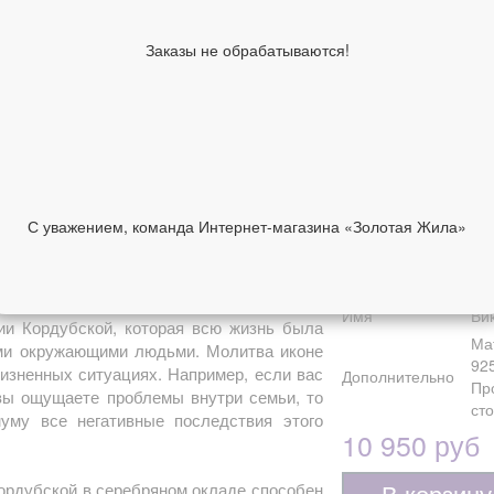
Тип украшения
Ик
Вставка
Ст
Заказы не обрабатываются!
Ширина, см
18
Высота, см
24
Ширина киота,
24
см
Высота киота,
30
см
Образы по
Об
С уважением, команда Интернет-магазина «Золотая Жила»
лику
Св
Святые лики/
НИИ
ОТЗЫВЫ
Ви
символы
Имя
Ви
ии Кордубской, которая всю жизнь была
Ма
еми окружающими людьми. Молитва иконе
92
изненных ситуациях. Например, если вас
Дополнительно
Пр
вы ощущаете проблемы внутри семьи, то
ст
уму все негативные последствия этого
10 950 руб
В корзину
Кордубской в серебряном окладе способен