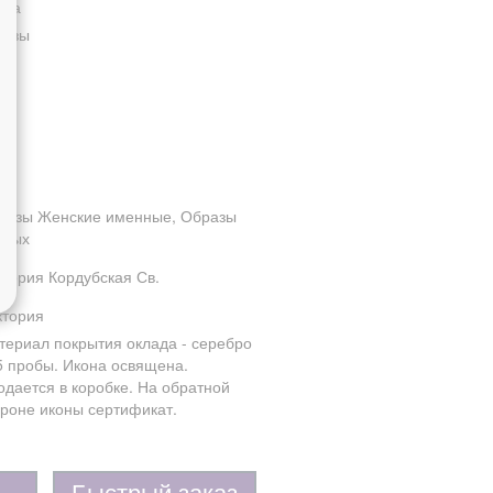
она
разы
разы Женские именные, Образы
ятых
ктория Кордубская Св.
ктория
териал покрытия оклада - серебро
5 пробы. Икона освящена.
одается в коробке. На обратной
ороне иконы сертификат.
Быстрый заказ