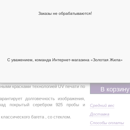
Ширина киота,
24
см
Заказы не обрабатываются!
Высота киота,
30
см
Образы по
Вл
лику
Ве
Имя
Вл
Ма
92
Дополнительно
С уважением, команда Интернет-магазина «Золотая Жила»
Пр
ст
НИИ
ОТЗЫВЫ
10 950 руб
ными красками технологией UV печати по
В корзину
арантирует долговечность изображения,
клад покрытый серебром 925 пробы и
Средний вес
Доставка
 классического багета , со стеклом.
Способы оплаты