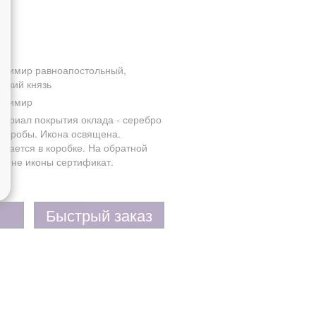
адимир равноапостольный,
ликий князь
адимир
териал покрытия оклада - серебро
5 пробы. Икона освящена.
одается в коробке. На обратной
ороне иконы сертификат.
Быстрый заказ