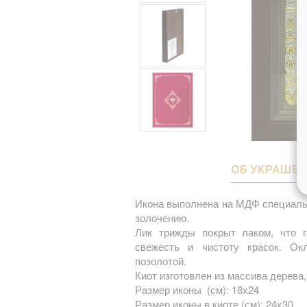
ОБ УКРАШЕ
Икона выполнена на МДФ специаль
золочению.
Лик трижды покрыт лаком, что г
свежесть и чистоту красок. О
позолотой.
Киот изготовлен из массива дерева,
Размер иконы (см): 18х24
Размер иконы в киоте (см): 24х30