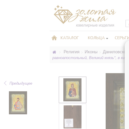
КАТАЛОГ
КОЛЬЦА
СЕРЬГ
Религия
Иконы
Даниловские
>
>
>
равноапостольный, Великий князь", в кио
Предыдущее