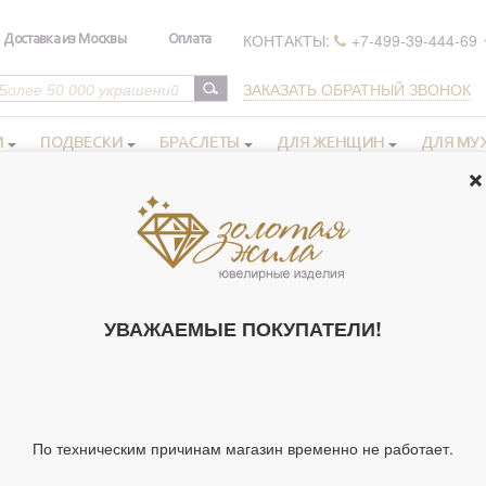
КОНТАКТЫ:
+7-499-39-444-69
Доставка из Москвы
Оплата
ЗАКАЗАТЬ ОБРАТНЫЙ ЗВОНОК
И
ПОДВЕСКИ
БРАСЛЕТЫ
ДЛЯ ЖЕНЩИН
ДЛЯ МУ
 иконы в серебряном окладе
Мужские именные иконы
>
>
Икона
те 24x30 см арт.172020
ИКОНА ОСВ
УВАЖАЕМЫЕ ПОКУПАТЕЛИ!
РАВНОАПОС
КНЯЗЬ", В К
АРТ.172020 (А
Артикул 172020
По техническим причинам магазин временно не работает.
Тип украшения
Ик