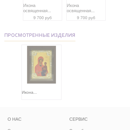
Икона
Икона
Икона
я...
освященная...
освященная...
освященна
 руб
9 700 руб
9 700 руб
9 70
ПРОСМОТРЕННЫЕ ИЗДЕЛИЯ
Икона...
О НАС
СЕРВИС