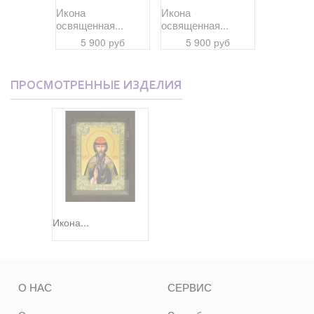
Икона
Икона
Икона
я...
освященная...
освященная...
освященна
 руб
5 900 руб
5 900 руб
5 90
ПРОСМОТРЕННЫЕ ИЗДЕЛИЯ
Икона...
О НАС
СЕРВИС