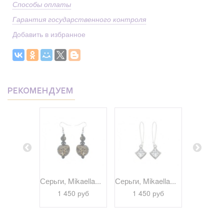
Способы оплаты
Гарантия государственного контроля
Добавить в избранное
РЕКОМЕНДУЕМ
kaella...
Серьги, Mikaella...
Серьги, Mikaella...
Серьги, Bi
 руб
1 450 руб
1 450 руб
1 29