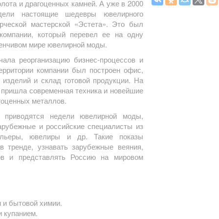
лота и драгоценных камней. А уже в 2000
идели настоящие шедевры ювелирного
орческой мастерской «Эстета». Это был
 компании, который перевел ее на одну
енчивом мире ювелирной моды.
чала реорганизацию бизнес-процессов и
ерритории компании был построен офис,
 изделий и склад готовой продукции. На
 пришла современная техника и новейшие
гоценных металлов.
 приводятся недели ювелирной моды,
зарубежные и российские специалисты из
ельеры, ювелиры и др. Такие показы
в тренде, узнавать зарубежные веяния,
ов и представлять Россию на мировом
 и бытовой химии.
и купанием.