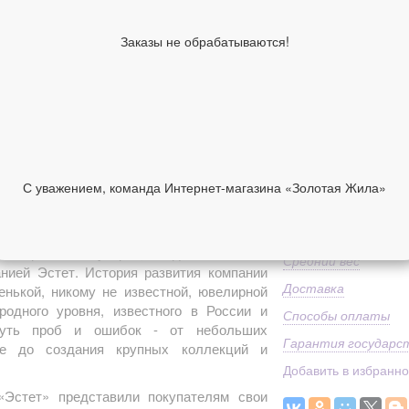
Вставка
Заказы не обрабатываются!
Средний вес
Классификация изде
производителя
Коллекция
Дополнительно
2 660 руб
С уважением, команда Интернет-магазина «Золотая Жила»
В корзину
НИИ
ОТЗЫВЫ
я авторской бижутерии, созданная в 2011
Средний вес
анией Эстет. История развития компании
Доставка
енькой, никому не известной, ювелирной
родного уровня, известного в России и
Способы оплаты
путь проб и ошибок - от небольших
Гарантия государс
е до создания крупных коллекций и
Добавить в избранн
Эстет» представили покупателям свои