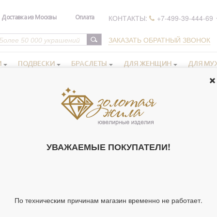
КОНТАКТЫ:
+7-499-39-444-69
Доставка из Москвы
Оплата
ЗАКАЗАТЬ ОБРАТНЫЙ ЗВОНОК
И
ПОДВЕСКИ
БРАСЛЕТЫ
ДЛЯ ЖЕНЩИН
ДЛЯ МУ
ikaella Design, Россия (элитная бижутерия) 25.05 гр.
СЕРЬГИ, MIK
(ЭЛИТНАЯ БИ
УВАЖАЕМЫЕ ПОКУПАТЕЛИ!
(АРТ. 62396)
Артикул 62396
Тип украшения
По техническим причинам магазин временно не работает.
Материал