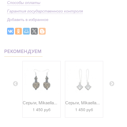
Способы оплаты
Гарантия государственного контроля
Добавить в избранное
РЕКОМЕНДУЕМ
kaella...
Серьги, Mikaella...
Серьги, Mikaella...
Серьги, Bi
 руб
1 450 руб
1 450 руб
1 29