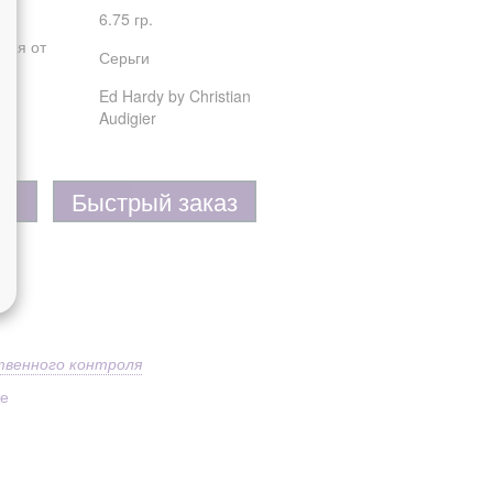
6.75 гр.
лия от
Серьги
Ed Hardy by Christian
Audigier
Быстрый заказ
твенного контроля
ое