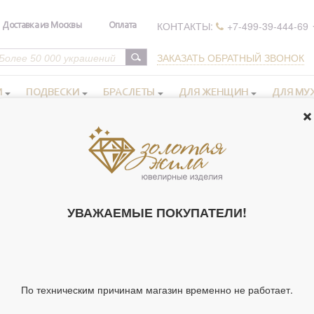
КОНТАКТЫ:
+7-499-39-444-69
Доставка из Москвы
Оплата
ЗАКАЗАТЬ ОБРАТНЫЙ ЗВОНОК
И
ПОДВЕСКИ
БРАСЛЕТЫ
ДЛЯ ЖЕНЩИН
ДЛЯ МУ
d Hardy by Christian Audigier (элитная бижутерия) 6.75 гр.
СЕРЬГИ, ED 
AUDIGIER (
УВАЖАЕМЫЕ ПОКУПАТЕЛИ!
6.75 ГР. (АРТ.
Артикул 62361
Тип украшения
По техническим причинам магазин временно не работает.
Материал
Вставка