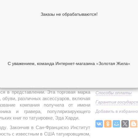
Средний вес
Классификация изде
Заказы не обрабатываются!
производителя
Коллекция
1 790 руб
В корзину
С уважением, команда Интернет-магазина «Золотая Жила»
НИИ
ОТЗЫВЫ
Средний вес
Доставка
нда" в мире моды, окутанная "бунтарским"
я в представлении. Эта торговая марка
Способы оплаты
 обуви, различных аксессуаров, включая
Гарантия государс
звание компания получила от имени
жника и гравера, популяризирующего
Добавить в избранн
льких книг по татуировке, Эда Харди.
оду. Закончив в Сан-Франциско Институт
ность с известным в США татуировщиком,