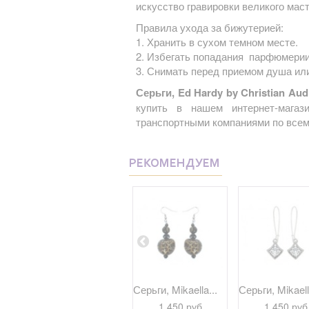
искусство гравировки великого маст
Правила ухода за бижутерией:
1. Хранить в сухом темном месте.
2. Избегать попадания парфюмерии
3. Снимать перед приемом душа ил
Серьги, Ed Hardy by Christian Aud
купить в нашем интернет-магаз
транспортными компаниями по всем
РЕКОМЕНДУЕМ
..
Серьги, Mikaella...
Серьги, Mikaella...
Серьги, Mikaell
1 680 руб
1 450 руб
1 450 руб