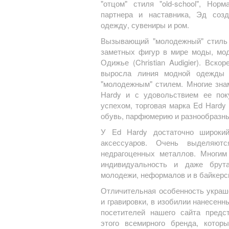
"отцом" стиля "old-school", Но
партнера и наставника, Эд соз
одежду, сувениры и ром.
Вызывающий "молодежный" стиль 
заметных фигур в мире моды, мод
Одижье (Christian Audigier). Вск
выросла линия модной одежды 
"молодежным" стилем. Многие зна
Hardy и с удовольствием ее пок
успехом, торговая марка Ed Hardy
обувь, парфюмерию и разнообразн
У Ed Hardy достаточно широкий
аксессуаров. Очень выделяют
недрагоценных металлов. Многим
индивидуальность и даже брута
молодежи, неформалов и в байкерс
Отличительная особенность украш
и гравировки, в изобилии нанесен
посетителей нашего сайта предс
этого всемирного бренда, котор