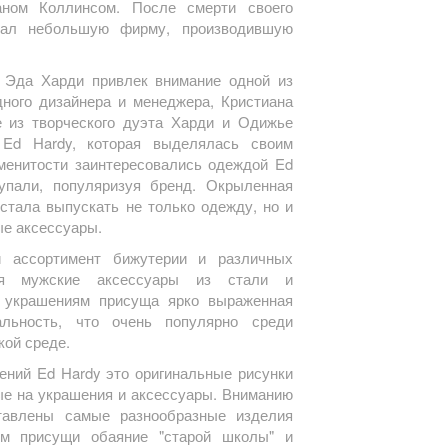
рманом Коллинсом. После смерти своего
дал небольшую фирму, производившую
Эда Харди привлек внимание одной из
ного дизайнера и менеджера, Кристиана
оре из творческого дуэта Харди и Одижье
Ed Hardy, которая выделялась своим
менитости заинтересовались одеждой Ed
упали, популяризуя бренд. Окрыленная
 стала выпускать не только одежду, но и
ые аксессуары.
 ассортимент бижутерии и различных
ся мужские аксессуары из стали и
 украшениям присуща ярко выраженная
льность, что очень популярно среди
кой среде.
ений Ed Hardy это оригинальные рисунки
ные на украшения и аксессуары. Вниманию
тавлены самые разнообразные изделия
ым присущи обаяние "старой школы" и