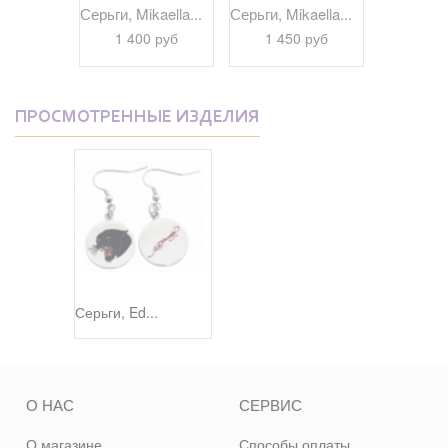
kaella...
Серьги, Mikaella...
Серьги, Mikaella...
Серьги, Mi
 руб
1 400 руб
1 450 руб
1 45
ПРОСМОТРЕННЫЕ ИЗДЕЛИЯ
Серьги, Ed...
О НАС
СЕРВИС
О магазине
Способы оплаты