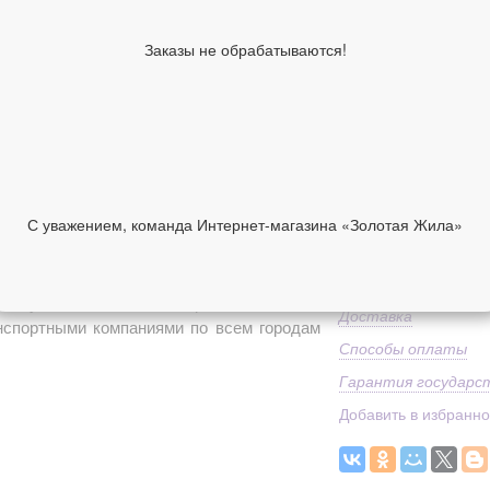
Вставка
Средний вес
Заказы не обрабатываются!
Классификация изде
производителя
Коллекция
1 830 руб
В корзину
С уважением, команда Интернет-магазина «Золотая Жила»
НИИ
ОТЗЫВЫ
Средний вес
 купить в нашем интернет-магазине с
Доставка
анспортными компаниями по всем городам
Способы оплаты
Гарантия государс
Добавить в избранн