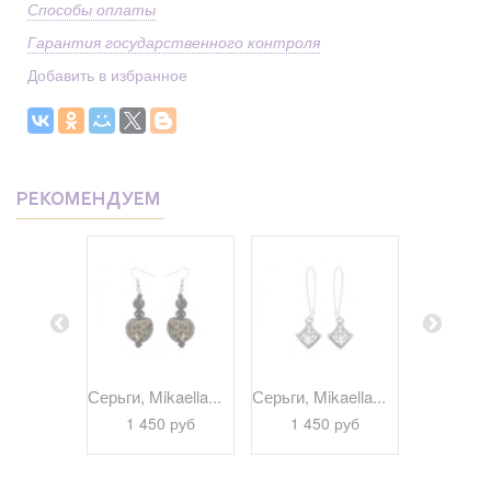
Способы оплаты
Гарантия государственного контроля
Добавить в избранное
РЕКОМЕНДУЕМ
kaella...
Серьги, Mikaella...
Серьги, Mikaella...
Серьги, Bi
 руб
1 450 руб
1 450 руб
1 29