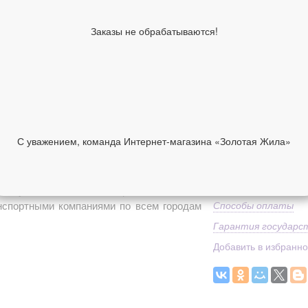
Вставка
Средний вес
Заказы не обрабатываются!
Классификация изде
производителя
Дополнительно
1 290 руб
В корзину
С уважением, команда Интернет-магазина «Золотая Жила»
НИИ
ОТЗЫВЫ
Средний вес
Доставка
 купить в нашем интернет-магазине с
анспортными компаниями по всем городам
Способы оплаты
Гарантия государс
Добавить в избранн