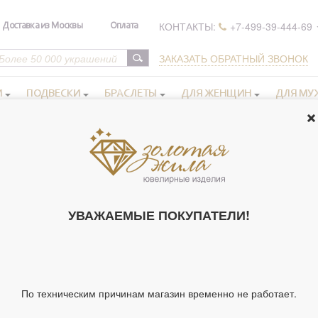
КОНТАКТЫ:
+7-499-39-444-69
Доставка из Москвы
Оплата
ЗАКАЗАТЬ ОБРАТНЫЙ ЗВОНОК
И
ПОДВЕСКИ
БРАСЛЕТЫ
ДЛЯ ЖЕНЩИН
ДЛЯ МУ
ьги бижутерия
>
Серьги, бижутерия 3.08 гр.
СЕРЬГИ, БИЖУ
62210)
УВАЖАЕМЫЕ ПОКУПАТЕЛИ!
Артикул 62210
Тип украшения
По техническим причинам магазин временно не работает.
Материал