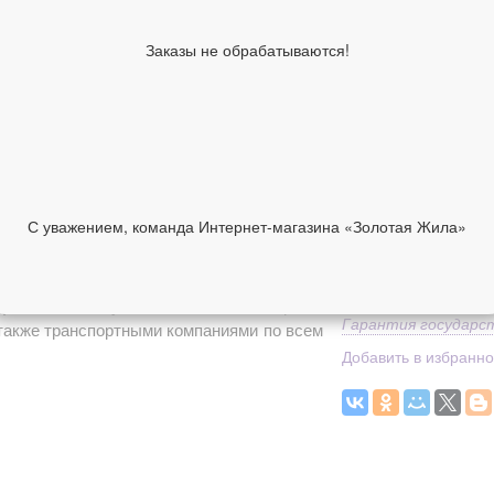
Средний вес
Классификация изде
Заказы не обрабатываются!
производителя
Коллекция
2 840 руб
В корзину
Средний вес
С уважением, команда Интернет-магазина «Золотая Жила»
НИИ
ОТЗЫВЫ
Доставка
Способы оплаты
ерия
можно купить в нашем интернет-
Гарантия государс
 также транспортными компаниями по всем
Добавить в избранн