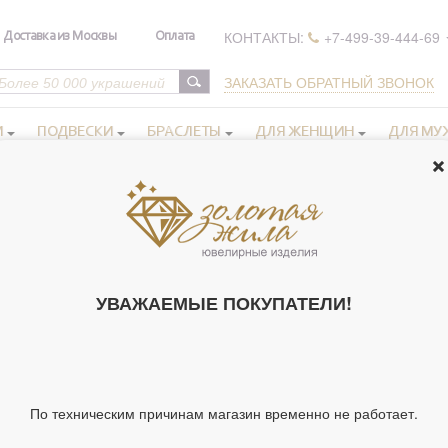
КОНТАКТЫ:
+7-499-39-444-69
Доставка из Москвы
Оплата
ЗАКАЗАТЬ ОБРАТНЫЙ ЗВОНОК
И
ПОДВЕСКИ
БРАСЛЕТЫ
ДЛЯ ЖЕНЩИН
ДЛЯ МУ
ьги бижутерия
>
Ажурные серьги-пусеты, бижутерия
АЖУРНЫЕ СЕ
БИЖУТЕРИЯ (
УВАЖАЕМЫЕ ПОКУПАТЕЛИ!
Артикул 104703
Вставки:
Тип украшения
По техническим причинам магазин временно не работает.
Вставка