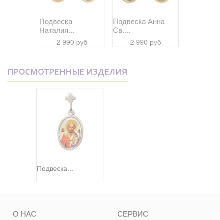
Дария...
Подвеска
Подвеска Анна
Подвеска
Наталия...
Св....
Даниил...
 руб
2 990 руб
2 990 руб
2 99
ПРОСМОТРЕННЫЕ ИЗДЕЛИЯ
Подвеска...
О НАС
СЕРВИС