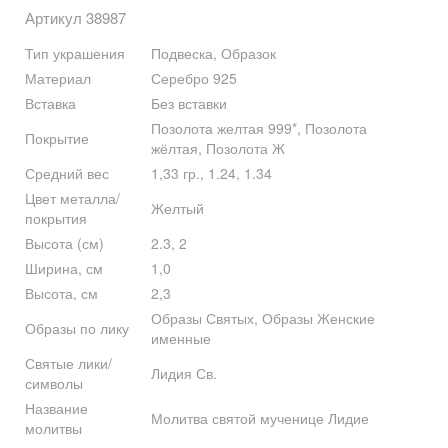
Артикул 38987
Тип украшения
Подвеска, Образок
Материал
Серебро 925
Вставка
Без вставки
Позолота желтая 999*, Позолота
Покрытие
жёлтая, Позолота Ж
Средний вес
1,33 гр., 1.24, 1.34
Цвет металла/
Желтый
покрытия
Высота (см)
2.3, 2
Ширина, см
1,0
Высота, см
2,3
Образы Святых, Образы Женские
Образы по лику
именные
Святые лики/
Лидия Св.
символы
Название
Молитва святой мученице Лидие
молитвы