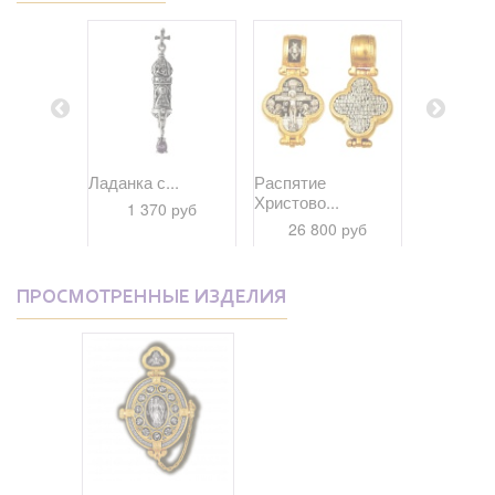
Св....
Ладанка с...
Распятие
Мощевик
Христово...
Казанская
 руб
1 370 руб
26 800 руб
1 70
ПРОСМОТРЕННЫЕ ИЗДЕЛИЯ