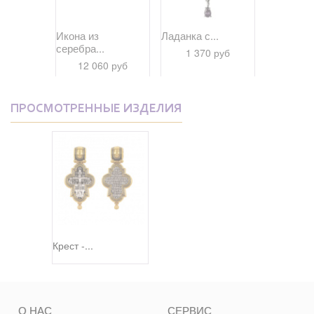
Св....
Икона из
Ладанка с...
Распятие
серебра...
Христово.
 руб
1 370 руб
12 060 руб
26 80
 руб
ПРОСМОТРЕННЫЕ ИЗДЕЛИЯ
Крест -...
О НАС
СЕРВИС