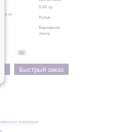
0.00 гр.
лия от
Колье
Бархарная
лента
30
Быстрый заказ
р
твенного контроля
ое