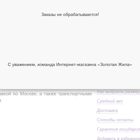
Средний вес
Заказы не обрабатываются!
Классификация изде
производителя
Дополнительно
1 390 руб
Размер в наличии
(Нажмите нужный)
С уважением, команда Интернет-магазина «Золотая Жила»
НИИ
ОТЗЫВЫ
В корзину
хатной лентой, бижутерия
можно купить
Как выбрать разме
авкой по Москве, а также транспортными
.
Средний вес
Доставка
Способы оплаты
Гарантия государс
Добавить в избранн