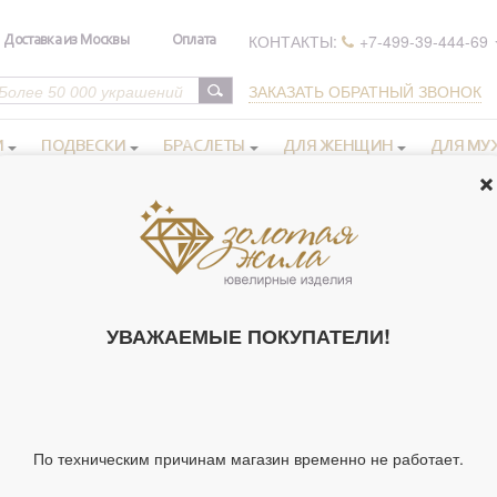
КОНТАКТЫ:
+7-499-39-444-69
Доставка из Москвы
Оплата
ЗАКАЗАТЬ ОБРАТНЫЙ ЗВОНОК
И
ПОДВЕСКИ
БРАСЛЕТЫ
ДЛЯ ЖЕНЩИН
ДЛЯ МУ
ье бижутерия
>
Отличное колье с цветком, с бархатной лентой, би
ОТЛИЧНОЕ К
БАРХАТНОЙ 
УВАЖАЕМЫЕ ПОКУПАТЕЛИ!
(АРТ. 106158)
Артикул 106158
Вставки:
По техническим причинам магазин временно не работает.
Тип украшения
Вставка