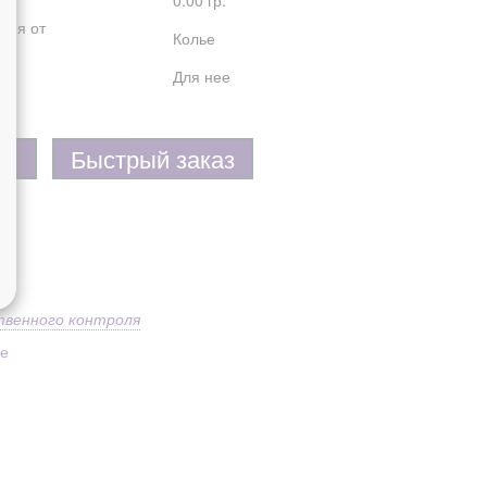
0.00 гр.
лия от
Колье
Для нее
Быстрый заказ
твенного контроля
ое