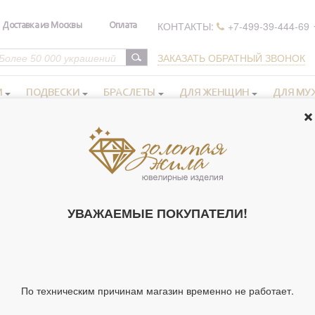
КОНТАКТЫ:
+7-499-39-444-69
Доставка из Москвы
Оплата
ЗАКАЗАТЬ ОБРАТНЫЙ ЗВОНОК
И
ПОДВЕСКИ
БРАСЛЕТЫ
ДЛЯ ЖЕНЩИН
ДЛЯ МУ
ье бижутерия
>
Величавое колье, бижутерия
ВЕЛИЧАВОЕ 
(АРТ. 105907)
УВАЖАЕМЫЕ ПОКУПАТЕЛИ!
Артикул 105907
Вставки:
Тип украшения
По техническим причинам магазин временно не работает.
Вставка