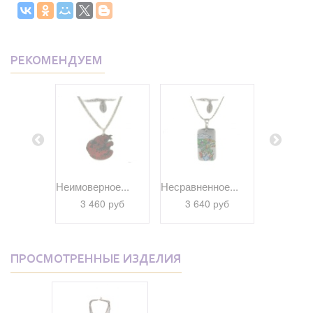
РЕКОМЕНДУЕМ
ное...
Неимоверное...
Несравненное...
Официаль
 руб
3 460 руб
3 640 руб
3 60
ПРОСМОТРЕННЫЕ ИЗДЕЛИЯ