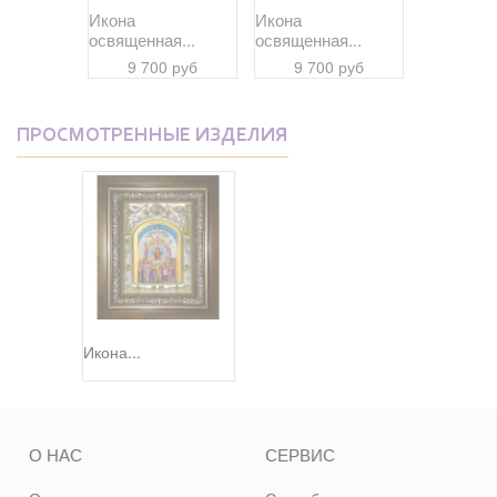
Икона
Икона
Икона
я...
освященная...
освященная...
освященна
 руб
9 700 руб
9 700 руб
9 70
ПРОСМОТРЕННЫЕ ИЗДЕЛИЯ
Икона...
О НАС
СЕРВИС