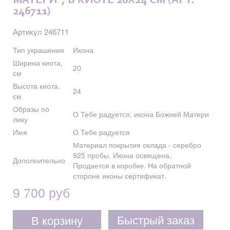
МАТЕРИ", В КИОТЕ 20X24 СМ (АРТ.
246711)
Артикул 246711
Тип украшения
Икона
Ширина киота,
20
см
Высота киота,
24
см
Образы по
О Тебе радуется, икона Божией Матери
лику
Имя
О Тебе радуется
Материал покрытия оклада - серебро
925 пробы. Икона освящена.
Дополнительно
Продается в коробке. На обратной
стороне иконы сертификат.
9 700 руб
Быстрый заказ
В корзину