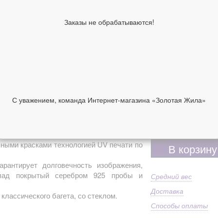
Ширина киота,
20
см
Заказы не обрабатываются!
Высота киота,
24
см
Образы по
Ум
лику
Ма
Имя
Ум
Ма
92
Дополнительно
С уважением, команда Интернет-магазина «Золотая Жила»
Пр
ст
НИИ
ОТЗЫВЫ
9 700 руб
ными красками технологией UV печати по
В корзину
арантирует долговечность изображения,
клад покрытый серебром 925 пробы и
Средний вес
Доставка
 классического багета, со стеклом.
Способы оплаты