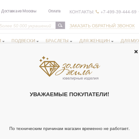
КОНТАКТЫ:
+7-499-39-444-69
Доставка из Москвы
Оплата
ЗАКАЗАТЬ ОБРАТНЫЙ ЗВОНОК
И
ПОДВЕСКИ
БРАСЛЕТЫ
ДЛЯ ЖЕНЩИН
ДЛЯ МУ
 иконы в серебряном окладе
Иконы Богородицы
>
>
Икона освяще
46295
ИКОНА ОСВЯ
УВАЖАЕМЫЕ ПОКУПАТЕЛИ!
ЗЛЫХ СЕРДЕ
МАТЕРИ", В 
АРТ.246295 (А
Артикул 246295
По техническим причинам магазин временно не работает.
Тип украшения
Ик