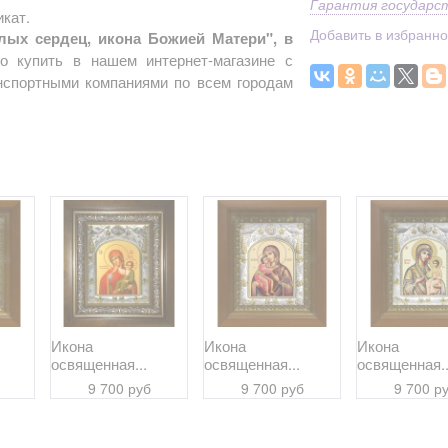
Гарантия государс
кат.
Добавить в избранн
лых сердец, икона Божией Матери", в
 купить в нашем интернет-магазине с
анспортными компаниями по всем городам
Икона
Икона
Икона
освященная...
освященная...
освященная..
9 700 руб
9 700 руб
9 700 р