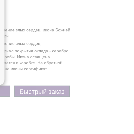
ягчение злых сердец, икона Божией
тери
ягчение злых сердец
териал покрытия оклада - серебро
5 пробы. Икона освящена.
одается в коробке. На обратной
ороне иконы сертификат.
Быстрый заказ