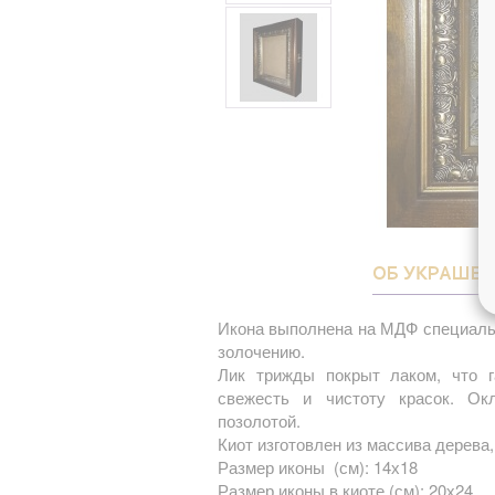
ОБ УКРАШЕ
Икона выполнена на МДФ специаль
золочению.
Лик трижды покрыт лаком, что г
свежесть и чистоту красок. О
позолотой.
Киот изготовлен из массива дерева,
Размер иконы (см): 14х18
Размер иконы в киоте (см): 20х24