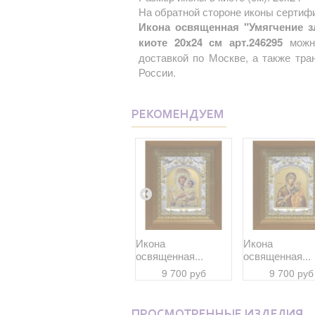
На обратной стороне иконы сертифи
Икона освященная "Умягчение з
киоте 20x24 см арт.246295
можно
доставкой по Москве, а также тр
России.
РЕКОМЕНДУЕМ
Икона
Икона
Икона
освященная...
освященная...
освященная...
7 900 руб
9 700 руб
9 700 руб