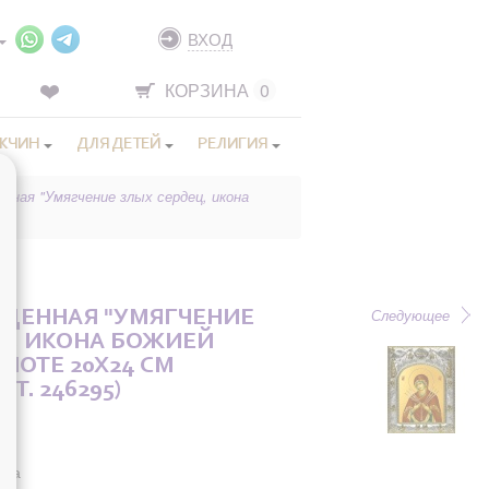
ВХОД
КОРЗИНА
0
ЖЧИН
ДЛЯ ДЕТЕЙ
РЕЛИГИЯ
нная "Умягчение злых сердец, икона
Следующее
ЩЕННАЯ "УМЯГЧЕНИЕ
Ц, ИКОНА БОЖИЕЙ
КИОТЕ 20X24 СМ
РТ. 246295)
она