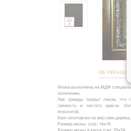
ОБ УКРАШЕ
Икона выполнена на МДФ специаль
золочению.
Лик трижды покрыт лаком, что г
свежесть и чистоту красок. О
позолотой.
Киот изготовлен из массива дерева,
Размер иконы (см): 14х18
Размер иконы в киоте (см): 20х24