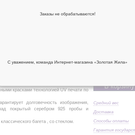
см
Высота киота,
24
Заказы не обрабатываются!
см
Образы по
Зн
лику
Имя
Зн
Ма
92
Дополнительно
Пр
С уважением, команда Интернет-магазина «Золотая Жила»
ст
9 700 руб
НИИ
ОТЗЫВЫ
В корзину
ными красками технологией UV печати по
арантирует долговечность изображения,
Средний вес
клад покрытый серебром 925 пробы и
Доставка
Способы оплаты
 классического багета , со стеклом.
Гарантия государс