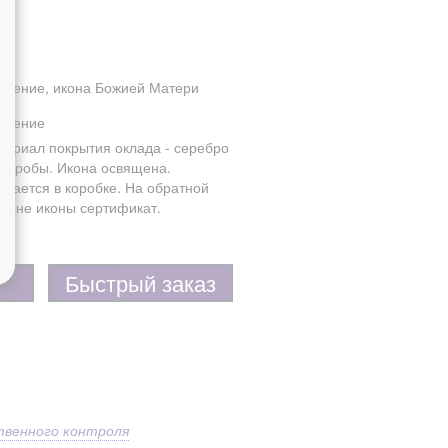
амение, икона Божией Матери
амение
териал покрытия оклада - серебро
5 пробы. Икона освящена.
одается в коробке. На обратной
ороне иконы сертификат.
Быстрый заказ
твенного контроля