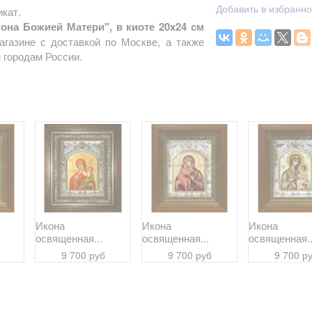
Добавить в избранн
кат.
она Божией Матери", в киоте 20x24 см
агазине с доставкой по Москве, а также
 городам России.
Икона
Икона
Икона
освященная...
освященная...
освященная..
9 700 руб
9 700 руб
9 700 р