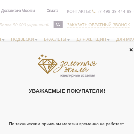
КОНТАКТЫ:
+7-499-39-444-69
Доставка из Москвы
Оплата
ЗАКАЗАТЬ ОБРАТНЫЙ ЗВОНОК
И
ПОДВЕСКИ
БРАСЛЕТЫ
ДЛЯ ЖЕНЩИН
ДЛЯ МУ
 иконы в серебряном окладе
Иконы Богородицы
>
>
Икона освящ
ИКОНА ОСВЯ
УВАЖАЕМЫЕ ПОКУПАТЕЛИ!
ИКОНА БОЖИ
20X24 СМ (АРТ
Артикул 245339
Тип украшения
Ик
По техническим причинам магазин временно не работает.
Ширина киота,
20