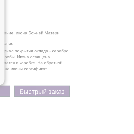
амение, икона Божией Матери
амение
териал покрытия оклада - серебро
5 пробы. Икона освящена.
одается в коробке. На обратной
ороне иконы сертификат.
Быстрый заказ