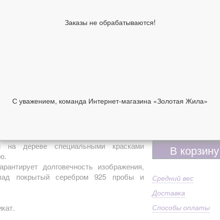
Ширина киота,
18
см
Заказы не обрабатываются!
Высота киота,
24
см
Образы по
Зн
лику
Имя
Зн
Ма
92
Дополнительно
С уважением, команда Интернет-магазина «Золотая Жила»
Пр
ст
НИИ
ОТЗЫВЫ
7 900 руб
 на дереве специальными красками
В корзину
ю.
арантирует долговечность изображения,
клад покрытый серебром 925 пробы и
Средний вес
Доставка
кат.
Способы оплаты