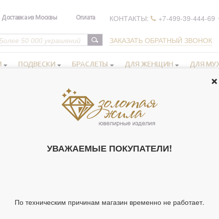
КОНТАКТЫ:
+7-499-39-444-69
Доставка из Москвы
Оплата
ЗАКАЗАТЬ ОБРАТНЫЙ ЗВОНОК
И
ПОДВЕСКИ
БРАСЛЕТЫ
ДЛЯ ЖЕНЩИН
ДЛЯ МУ
 иконы в серебряном окладе
Иконы Богородицы
>
>
Икона освящ
ИКОНА ОСВЯ
УВАЖАЕМЫЕ ПОКУПАТЕЛИ!
ИКОНА БОЖИ
СМ, СО СТРАЗ
245324)
Артикул 245324
По техническим причинам магазин временно не работает.
Тип украшения
Ик