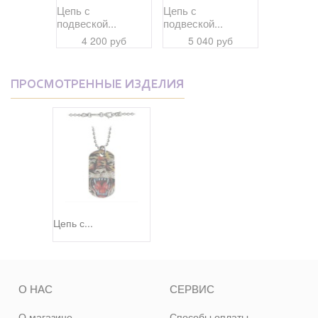
ное...
Цепь с
Цепь с
Безукориз
подвеской...
подвеской...
 руб
36 11
4 200 руб
5 040 руб
ПРОСМОТРЕННЫЕ ИЗДЕЛИЯ
Цепь с...
О НАС
СЕРВИС
О магазине
Способы оплаты