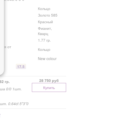
Кольцо
Золото 585
Красный
Фианит,
Кварц
1.77 гр.
лия от
Кольцо
New colour
17.5
28 750 руб
82 гр.
Купить
ша 0/0 1шт.
т. 0.64ct 5*3*0
р