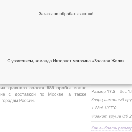
Тип украшения
Заказы не обрабатываются!
Материал
Цвет металла
Вставка
Средний вес
Классификация изде
производителя
С уважением, команда Интернет-магазина «Золотая Жила»
Коллекция
НИИ
ОТЗЫВЫ
Размер в наличии
(Нажмите нужный)
из красного золота 585 пробы
можно
Размер
17.5
Вес
1.
ине с доставкой по Москве, а также
Кварц лимонный гру
 городам России.
1.28ct 10*7*0
Фианит груша 0/0 2ш
Как выбрать разме