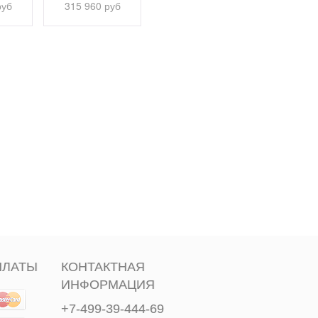
шпинелью...
руб
315 960 руб
1 515 14
413 940 руб
ПЛАТЫ
КОНТАКТНАЯ
ИНФОРМАЦИЯ
+7-499-39-444-69