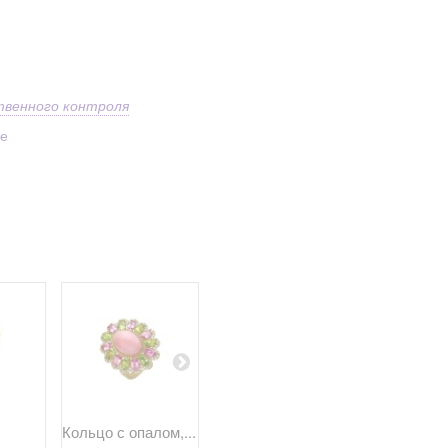
твенного контроля
ое
Кольцо с опалом,...
Кольцо с
Кольцо с...