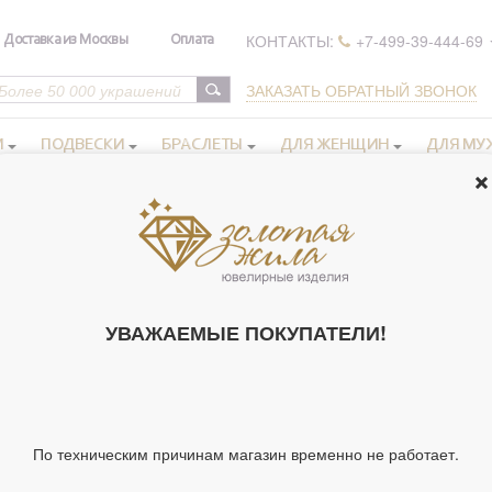
КОНТАКТЫ:
+7-499-39-444-69
Доставка из Москвы
Оплата
ЗАКАЗАТЬ ОБРАТНЫЙ ЗВОНОК
И
ПОДВЕСКИ
БРАСЛЕТЫ
ДЛЯ ЖЕНЩИН
ДЛЯ МУ
 с цветными камнями
Золотые кольца с разноцветными камня
>
КОЛЬЦО С К
УВАЖАЕМЫЕ ПОКУПАТЕЛИ!
ИЗ КРАСНОГ
(АРТ. 288389)
Артикул 288389
Вставки:
По техническим причинам магазин временно не работает.
Кварц лимонный груш
Фианит груша 0/0 2шт