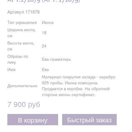
АРТ.171879 (АРТ. 171879)
Артикул 171879
Тип украшения
Икона
Ширина киота,
18
см
Высота киота,
24
см
Образы по
Ева праматерь
лику
Имя
Ева
Материал покрытия оклада - серебро
925 пробы. Икона освящена.
Дополнительно
Продается в коробке. На обратной
стороне иконы сертификат.
7 900 руб
Быстрый заказ
В корзину