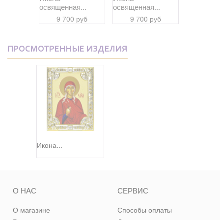
я...
освященная...
освященная...
освященна
 руб
9 700 руб
9 700 руб
9 70
ПРОСМОТРЕННЫЕ ИЗДЕЛИЯ
Икона...
О НАС
СЕРВИС
О магазине
Способы оплаты