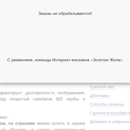
24
см
Образы по
Заказы не обрабатываются!
Зо
лику
Имя
Зо
Ма
92
Дополнительно
Пр
ст
7 900 руб
С уважением, команда Интернет-магазина «Золотая Жила»
НИИ
ОТЗЫВЫ
В корзину
ными красками технологией UV печати по
Средний вес
арантирует долговечность изображения,
Доставка
клад покрытый серебром 925 пробы и
Способы оплаты
Гарантия государс
кат.
Добавить в избранн
см, со стразами
можно купить в нашем
й по Москве, а также транспортными