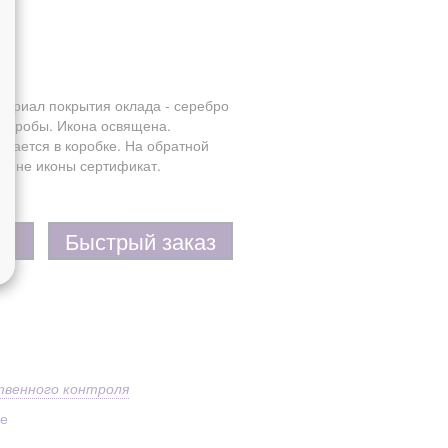
я
я
териал покрытия оклада - серебро
5 пробы. Икона освящена.
одается в коробке. На обратной
ороне иконы сертификат.
Быстрый заказ
твенного контроля
ое