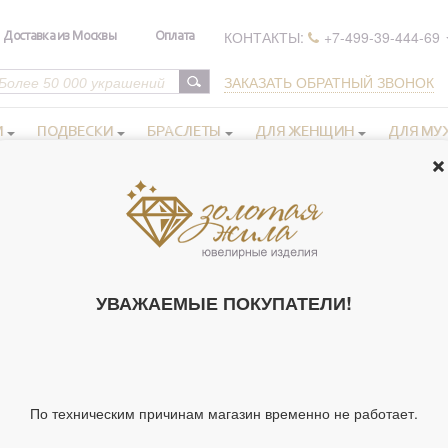
КОНТАКТЫ:
+7-499-39-444-69
Доставка из Москвы
Оплата
ЗАКАЗАТЬ ОБРАТНЫЙ ЗВОНОК
И
ПОДВЕСКИ
БРАСЛЕТЫ
ДЛЯ ЖЕНЩИН
ДЛЯ МУ
 иконы в серебряном окладе
Женские именные иконы
>
>
Икона 
ИКОНА ОСВЯ
СМ, СО СТРАЗ
УВАЖАЕМЫЕ ПОКУПАТЕЛИ!
Артикул 245922
Тип украшения
Ик
Ширина киота,
18
По техническим причинам магазин временно не работает.
см
Высота киота,