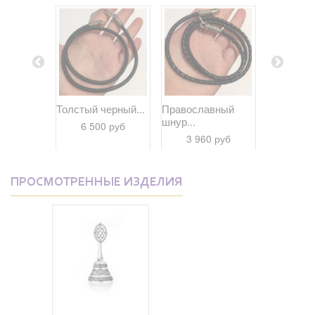
в виде...
Толстый черный...
Православный
Кожаный ш
шнур...
 руб
6 500 руб
3 25
3 960 руб
ПРОСМОТРЕННЫЕ ИЗДЕЛИЯ